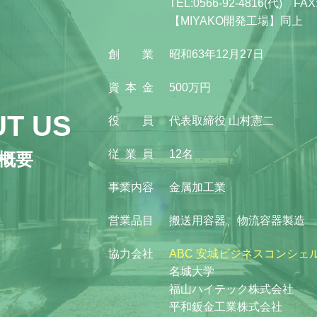
TEL:0566-92-4816(代) FAX:
【MIYAKO開発工場】同上
創
業
昭和63年12月27日
資
本
金
500万円
T US
役
員
代表取締役 山村憲二
従
業
員
12名
概要
事
業
内
容
金属加工業
営
業
品
目
搬送用容器、物流容器製造
協
力
会
社
ABC 安城ビジネスコンシェ
名城大学
福山ハイテック株式会社
平和鈑金工業株式会社